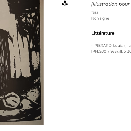
[Illustration pour
1933
Non signé
Littérature
- PIERARD Louis (Illu
IPH, 2001 (1933), ill. p. 30