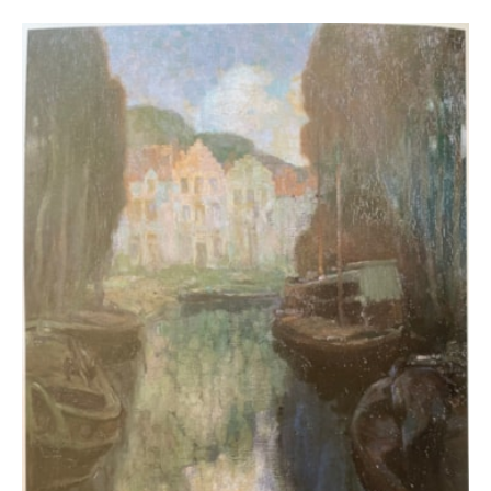
Anto-Carte. De terre
- LAOUREUX Denis (dir.),
et de ciel
, Gand, Snoeck, 2022, ill. p. 8.
Anto-Carte.
- VAN ZUYLEN Pascale (dir.),
Rétrospective (1886-1954)
, Bruxelles, Atelier
Ledoux Édition, 1996, ill. p. 8.
et al.
Six peintres de
- MAMBOUR Josée
,
Wallonie
, Marcinelle, s.n., 1966, ill. s.p.