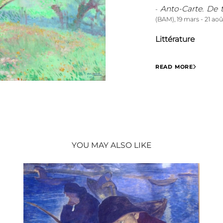
Anto-Carte. De t
-
(BAM), 19 mars - 21 aoû
Littérature
- LAOUREUX Denis (di
READ MORE
2022, ill. pp. 66-67.
YOU MAY ALSO LIKE