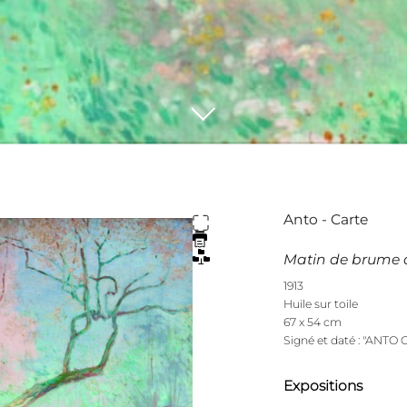
Anto - Carte
Matin de brume 
1913
Huile sur toile
67 x 54 cm
Signé et daté : "ANTO 
Expositions