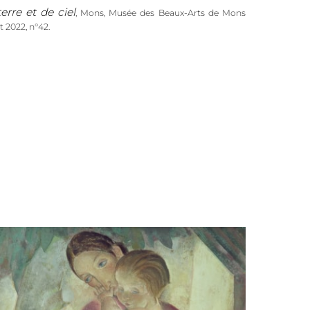
erre et de ciel
, Mons, Musée des Beaux-Arts de Mons
t 2022, n°42.
Anto-Carte. De terre et de ciel
r.),
, Gand, Snoeck,