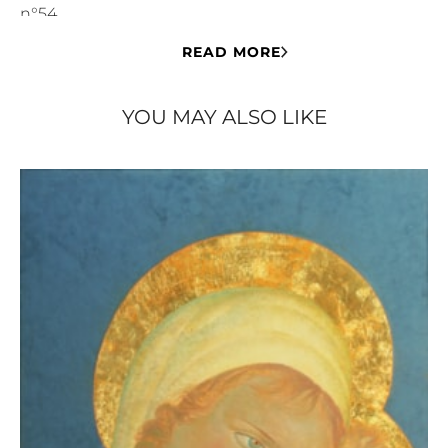
n°54.
Mons-Wien 1980-1981
-
, Mons, Académie des
READ MORE
Beaux-Arts, 1980 ; Vienne, Akademie der bildenden
Künste, 1981.
YOU MAY ALSO LIKE
Littérature
Anto-Carte. De terre
- LAOUREUX Denis (dir.),
et de ciel
, Gand, Snoeck, 2022, ill. p. 101.
- DE REYMAEKER Michel, LEDOUX-TRIFFAUX
Anto-Carte.
Thérèse et VAN ZUYLEN Pascale,
Supports papier
, Bruxelles, Atelier Ledoux
Édition, 1997, ill. p. 2.
Anto-Carte.
- VAN ZUYLEN Pascale (dir.),
Rétrospective (1886-1954)
, Bruxelles, Atelier
Ledoux Édition, 1996, ill. p. 54.
et al.
Mons-Wien 1980-
- FIRNBERG Hertha
,