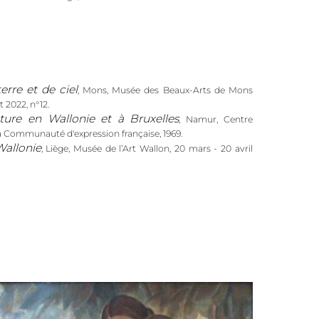
erre et de ciel
, Mons, Musée des Beaux-Arts de Mons
t 2022, n°12.
ture en Wallonie et à Bruxelles
, Namur, Centre
 la Communauté d'expression française, 1969.
Wallonie
, Liège, Musée de l’Art Wallon, 20 mars - 20 avril
e Communal des Beaux-Arts, 30 avril - 1er juin 1966 ; Mons,
 - 29 juin 1966, n°5.
ition organisée en collaboration avec l'a.s.b.l.
Hainaut"
, Bruxelles, Palais des Beaux-Arts, novembre 1959,
Anto-Carte. De terre et de ciel
r.),
, Gand, Snoeck,
Léon
hel, EECKMAN Françoise et GILLEMON Danièle,