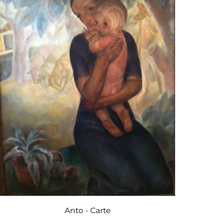
ure de l’âme / een schilderij van de ziel
, Binche,
N CULTURELLE DE LA COMMUNAUTÉ D’EXPRESSION
 ans de peinture en Wallonie et à Bruxelles
,
p.
 al.
Six peintres de Wallonie
,
, Marcinelle, s.n., 1966, ill.
Anto-Carte. Exposition
-ARTS DE BRUXELLES (dir.),
laboration avec l'a.s.b.l. "Les Peintres du
n., 1959, ill. s.p.
Anto - Carte