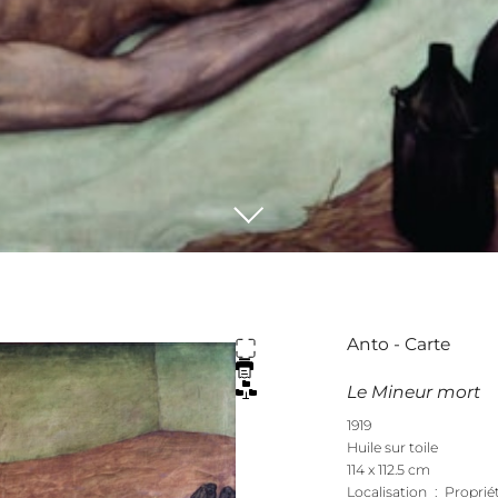
Anto - Carte
Le Mineur mort
1919
Huile sur toile
114 x 112.5 cm
Localisation : Propri