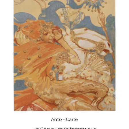
Navez : une peint
s.n., 2015, ill. p. 42.
- CENTRE D’ACTIO
50
FRANÇAISE (dir.),
Andenne, s.n., 1969, ill. s.
et
- MAMBOUR Josée
s.p.
- PALAIS DES BEAUX
organisée en col
Hainaut"
, Bruxelles, s.
Anto - Carte