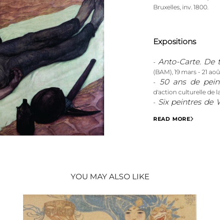
Bruxelles, inv. 1800.
Expositions
Anto-Carte. De t
-
(BAM), 19 mars - 21 aoû
50 ans de pein
-
d'action culturelle de
Six peintres de 
-
1966 ; Charleroi, Musé
READ MORE
Musée des Beaux-Arts, 5
Anto-Carte. Expos
-
"Les Peintres du 
n°7.
Littérature
YOU MAY ALSO LIKE
- LAOUREUX Denis (di
2022, ill. p. 29.
- DE REYMAEKER Mic