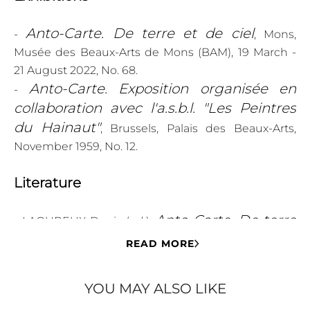
Anto-Carte. De terre et de ciel
-
, Mons,
Musée des Beaux-Arts de Mons (BAM), 19 March -
21 August 2022, No. 68.
Anto-Carte. Exposition organisée en
-
collaboration avec l'a.s.b.l. "Les Peintres
du Hainaut"
, Brussels, Palais des Beaux-Arts,
November 1959, No. 12.
Literature
Anto-Carte. De terre
- LAOUREUX Denis (ed.),
et de ciel
(Ghent: Snoeck, 2022), ill. p. 97.
READ MORE
et al.
Mons-Wien 1980-
- FIRNBERG Hertha
,
1981
(Jumet: s.n., 1980), ill. p. 39.
YOU MAY ALSO LIKE
- PALAIS DES BEAUX-ARTS DE BRUXELLES (ed.),