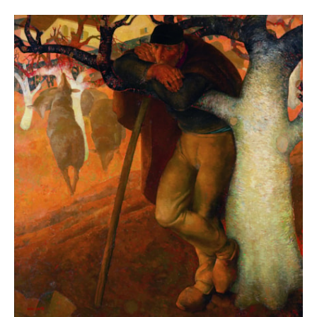
Anto-Carte. Exposition organisée en
collaboration avec l'a.s.b.l. "Les Peintres
du Hainaut"
(Brussels: s.n., 1959), ill. n.p.
Anto-Carte
- GUISLAIN Albert,
(Brussels: Éditions
Léon Eeckman, 1949), ill. 5.